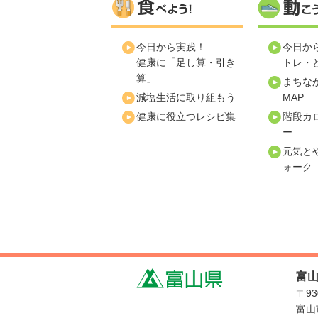
今日から実践！
今日か
健康に「足し算・引き
トレ・
算」
まちな
減塩生活に取り組もう
MAP
健康に役立つレシピ集
階段カ
ー
元気と
ォーク
富
〒93
富山