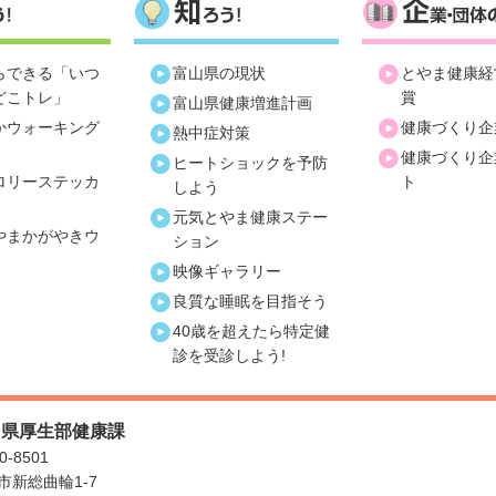
らできる「いつ
富山県の現状
とやま健康経
どこトレ」
賞
富山県健康増進計画
かウォーキング
健康づくり企
熱中症対策
健康づくり企
ヒートショックを予防
ロリーステッカ
ト
しよう
元気とやま健康ステー
やまかがやきウ
ション
映像ギャラリー
良質な睡眠を目指そう
40歳を超えたら特定健
診を受診しよう!
山県厚生部健康課
0-8501
市新総曲輪1-7