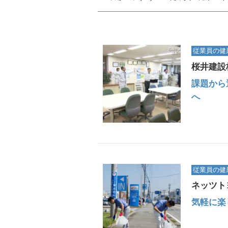
従業員の健
桜井建設
課題から
へ
従業員の健
ネッツト
気軽に楽