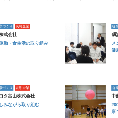
康づくり
表彰企業
従
株式会社
砺
運動・食生活の取り組み
メ
健
康づくり
表彰企業
従
ヨタ富山株式会社
中
しみながら取り組む
2
康