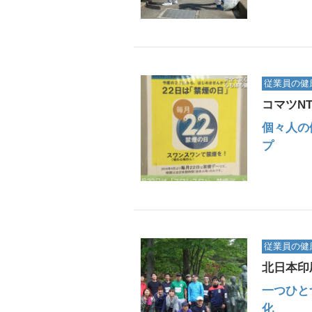
従業員の健
コマツN
個々人の
プ
従業員の健
北日本印
一つひと
化