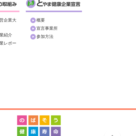
営企業大
概要
宣言事業所
業紹介
参加方法
業レポー