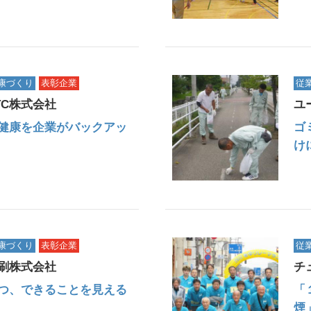
康づくり
表彰企業
従
TC株式会社
ユ
健康を企業がバックアッ
ゴ
け
康づくり
表彰企業
従
刷株式会社
チ
つ、できることを見える
「
煙