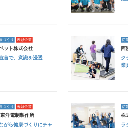
康づくり
表彰企業
従
ペット株式会社
西
宣言で、意識を浸透
ク
業
康づくり
表彰企業
従
 東洋電制製作所
株
ながら健康づくりにチャ
ラ