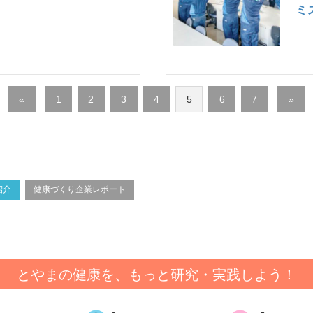
ミ
«
1
2
3
4
5
6
7
»
紹介
健康づくり企業レポート
とやまの健康を、もっと研究・実践しよう！