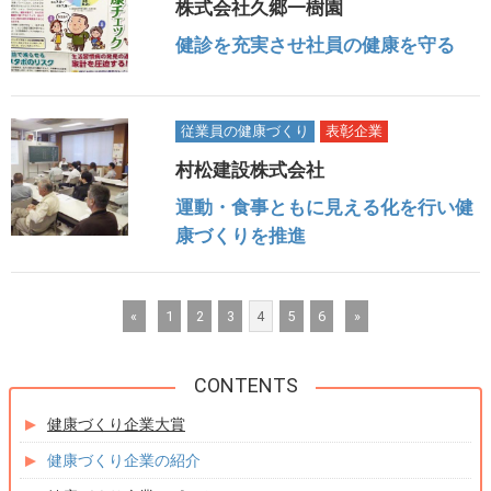
株式会社久郷一樹園
健診を充実させ社員の健康を守る
従業員の健康づくり
表彰企業
村松建設株式会社
運動・食事ともに見える化を行い健
康づくりを推進
«
1
2
3
4
5
6
»
健康づくり企業大賞
健康づくり企業の紹介