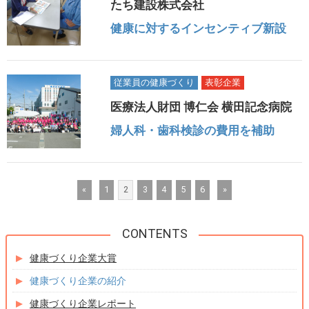
たち建設株式会社
健康に対するインセンティブ新設
従業員の健康づくり
表彰企業
医療法人財団 博仁会 横田記念病院
婦人科・歯科検診の費用を補助
«
1
2
3
4
5
6
»
健康づくり企業大賞
健康づくり企業の紹介
健康づくり企業レポート