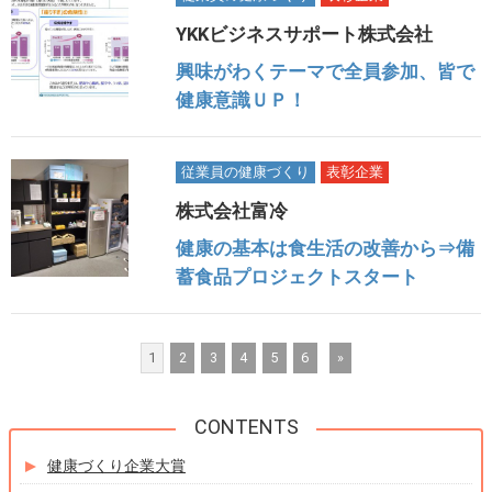
YKKビジネスサポート株式会社
興味がわくテーマで全員参加、皆で
健康意識ＵＰ！
従業員の健康づくり
表彰企業
株式会社富冷
健康の基本は食生活の改善から⇒備
蓄食品プロジェクトスタート
1
2
3
4
5
6
»
健康づくり企業大賞